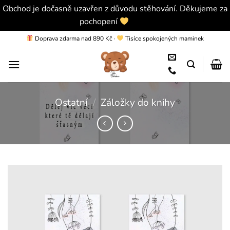
Obchod je dočasně uzavřen z důvodu stěhování. Děkujeme za
pochopení
Skrýt
Přeskočit
Doprava zdarma nad 890 Kč
·
Tisíce spokojených maminek
na
obsah
Ostatní
/
Záložky do knihy