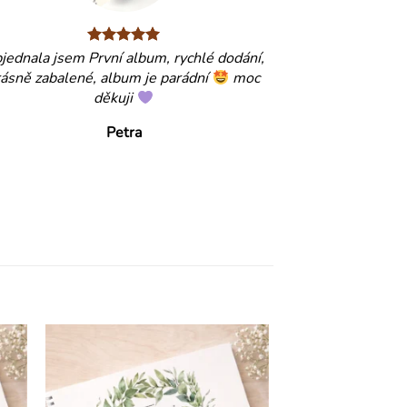
jednala jsem První album, rychlé dodání,
rásně zabalené, album je parádní
moc
děkuji
Petra