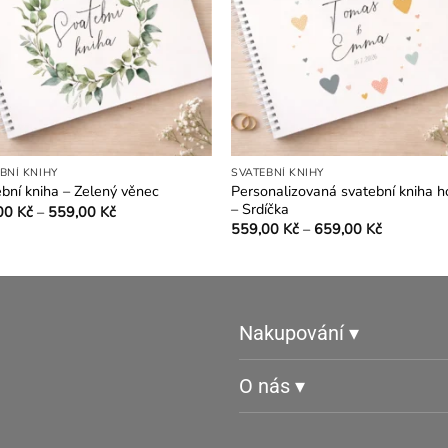
BNÍ KNIHY
SVATEBNÍ KNIHY
Personalizovaná svatební kniha h
bní kniha – Zelený věnec
– Srdíčka
Rozpětí
00
Kč
–
559,00
Kč
cen:
Rozpětí
o
559,00
Kč
–
659,00
Kč
459,00 Kč
cen:
Tento
kt
až
559,00 K
559,00 Kč
produkt
až
659,00 K
má
více
t.
Nakupování ▾
variant.
osti
Možnosti
O nás ▾
lze
t
vybrat
na
ce