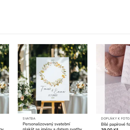
VATBA
DOPLŇKY K FOTOALBŮM
rsonalizovaný svatební
Bílé papírové fotorůžky – 24 
akát se jmény a datem svatby