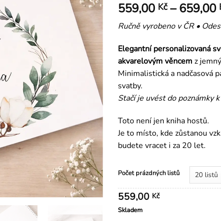
559,00
–
659,00
Kč
Ručně vyrobeno v ČR • Odes
Elegantní personalizovaná sv
akvarelovým věncem
z jemný
Minimalistická a nadčasová 
svatby.
Stačí je uvést do poznámky k
Toto není jen kniha hostů.
Je to místo, kde zůstanou vz
budete vracet i za 20 let.
Počet prázdných listů
559,00
Kč
Skladem