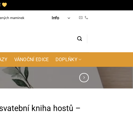
í
Skrýt
Info
jených maminek
AZY
VÁNOČNÍ EDICE
DOPLŇKY
svatební kniha hostů –