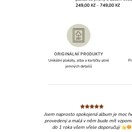
Rozpětí
249,00
Kč
–
749,00
Kč
2
cen:
Tento
T
249,00 Kč
produkt
pr
až
749,00 Kč
má
m
více
ví
variant.
va
Možnosti
Mo
lze
lz
ORIGINÁLNÍ PRODUKTY
vybrat
vy
Unikátní plakáty, alba a kartičky plné
Pr
na
n
jemných detailů
stránce
st
produktu
pr
Jsem naprosto spokojená album je moc h
provedený a malá v něm bude mít vzpom
do 1 roka všem vřele doporučuji