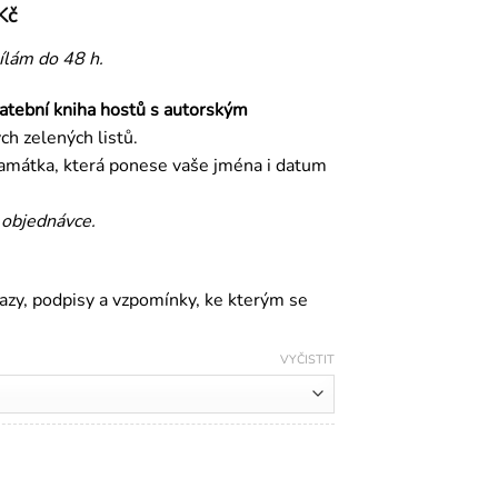
Rozpětí
Kč
cen:
ílám do 48 h.
559,00 Kč
až
atební kniha hostů s autorským
659,00 Kč
ch zelených listů.
památka, která ponese vaše jména i datum
 objednávce.
kazy, podpisy a vzpomínky, ke kterým se
VYČISTIT