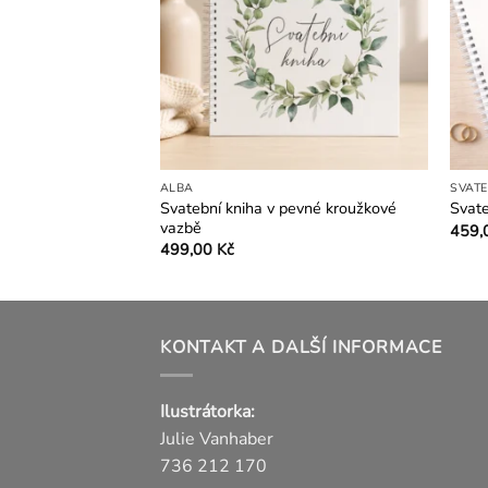
ALBA
SVATE
Svatební kniha v pevné kroužkové
Magnolie
Svate
vazbě
Rozpětí
00
Kč
459,
cen:
Tent
499,00
Kč
459,00 Kč
produ
až
559,00 Kč
má
více
KONTAKT A DALŠÍ INFORMACE
varian
Možn
lze
Ilustrátorka:
vybra
Julie Vanhaber
na
736 212 170
strán