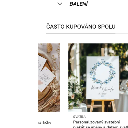
BALENÍ
ČASTO KUPOVÁNO SPOLU
SVATBA
S
Personalizovaný svatební
Pe
íkové kartičky
plakát se jmény a datem svatby
pl