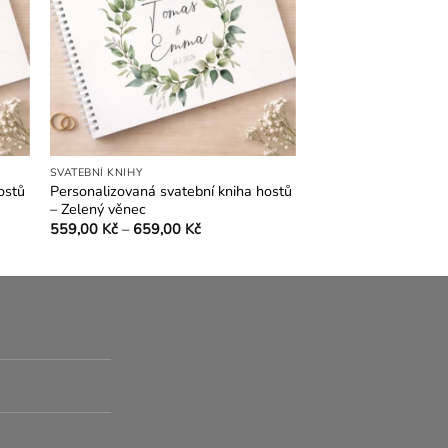
SVATEBNÍ KNIHY
ostů
Personalizovaná svatební kniha hostů
– Zelený věnec
Rozpětí
559,00
Kč
–
659,00
Kč
cen:
Tento
č
559,00 Kč
produkt
až
č
659,00 Kč
má
více
variant.
Možnosti
lze
vybrat
na