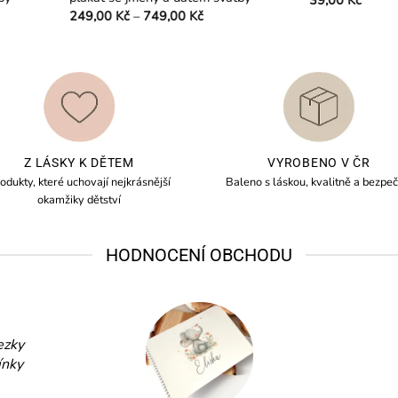
39,00
Kč
Rozpětí
49,00
Kč
–
749,00
Kč
cen:
ento
249,00 Kč
odukt
až
749,00 Kč
á
ce
riant.
žnosti
e
Z LÁSKY K DĚTEM
VYROBENO V ČR
brat
odukty, které uchovají nejkrásnější
Baleno s láskou, kvalitně a bezpeč
a
okamžiky dětství
ránce
oduktu
HODNOCENÍ OBCHODU
ezky
ínky