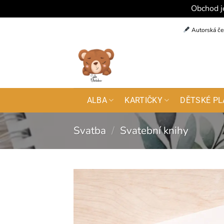
Obchod j
Přeskočit
Autorská če
na
obsah
ALBA
KARTIČKY
DĚTSKÉ PL
Svatba
/
Svatební knihy