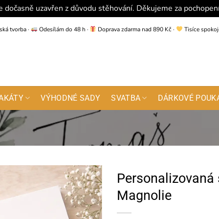
e dočasně uzavřen z důvodu stěhování. Děkujeme za pochopen
ská tvorba
·
Odesílám do 48 h
·
Doprava zdarma nad 890 Kč
·
Tisíce spoko
AKÁTY
VÝHODNÉ SADY
SVATBA
DÁRKOVÉ POUK
Personalizovaná 
Magnolie