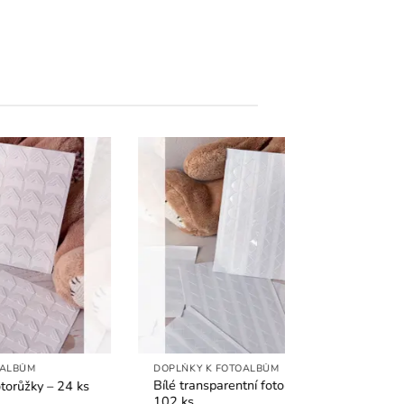
DOPLŇKY K FOTOALBŮM
DOPLŇKY K FOT
Bílé transparentní fotorůžky –
Černá gelová p
ks
102 ks
– psaní s lehkos