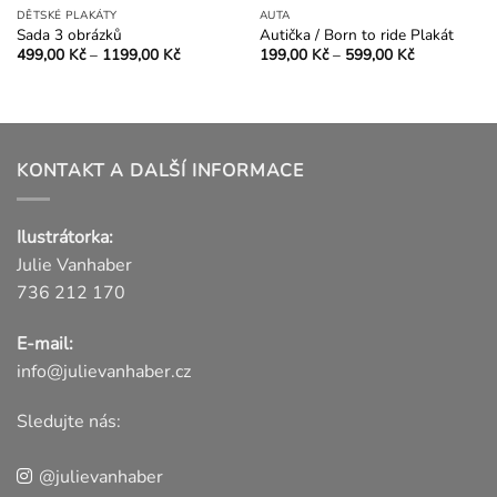
DĚTSKÉ PLAKÁTY
AUTA
Sada 3 obrázků
Autička / Born to ride Plakát
Rozpětí
Rozpětí
499,00
Kč
–
1199,00
Kč
199,00
Kč
–
599,00
Kč
cen:
cen:
Tento
Tento
499,00 Kč
199,00 Kč
produkt
produkt
až
až
1199,00 Kč
599,00 Kč
má
má
více
více
variant.
variant.
KONTAKT A DALŠÍ INFORMACE
Možnosti
Možnosti
lze
lze
Ilustrátorka:
vybrat
vybrat
na
na
Julie Vanhaber
stránce
stránce
736 212 170
produktu
produktu
E-mail:
info@julievanhaber.cz
Sledujte nás:
@julievanhaber