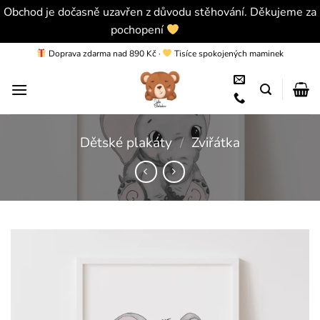
Obchod je dočasně uzavřen z důvodu stěhování. Děkujeme za
pochopení
Skrýt
Přeskočit
Doprava zdarma nad 890 Kč
·
Tisíce spokojených maminek
na
obsah
Dětské plakáty
/
Zviřátka