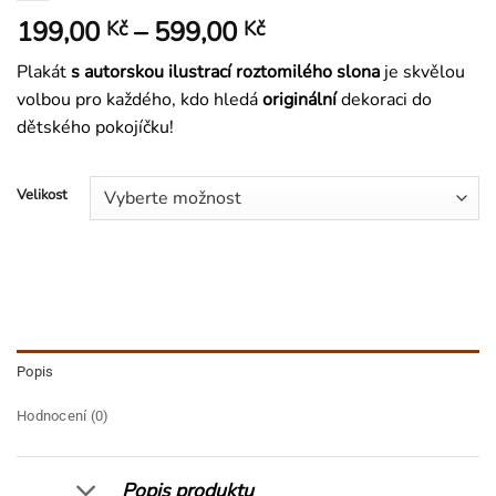
Rozpětí
199,00
–
599,00
Kč
Kč
cen:
Plakát
s autorskou ilustrací roztomilého slona
je skvělou
199,00 Kč
volbou pro každého, kdo hledá
originální
dekoraci do
až
dětského pokojíčku!
599,00 Kč
Velikost
Popis
Hodnocení (0)
Popis produktu