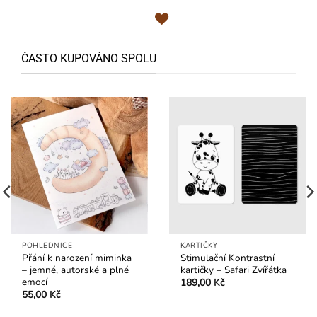
ČASTO KUPOVÁNO SPOLU
KARTIČKY
ZÁLOŽKY DO KNIHY
Kontrastní kartičky –
Záložka do knihy Les –
Zvířátka
stylová ilustrace pro
knihomoly a milovníky
289,00
Kč
čtení
35,00
Kč