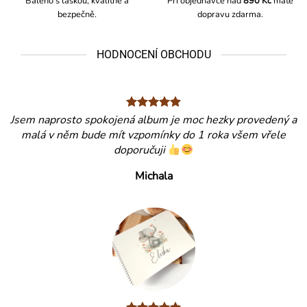
Baleno s láskou, kvalitně a
Při objednávce nad
890 Kč
máte
bezpečně.
dopravu zdarma.
HODNOCENÍ OBCHODU
Jsem naprosto spokojená album je moc hezky provedený a
malá v něm bude mít vzpomínky do 1 roka všem vřele
doporučuji
Michala