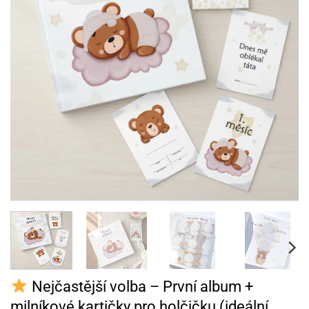
Nejčastější volba – První album +
milníkové kartičky pro holčičku (ideální