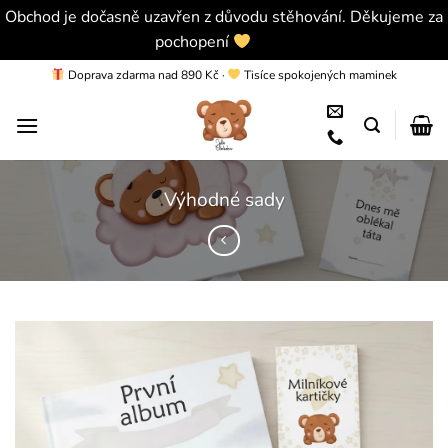
Obchod je dočasně uzavřen z důvodu stěhování. Děkujeme za
pochopení
Skrýt
Přeskočit
Doprava zdarma nad 890 Kč
·
Tisíce spokojených maminek
na
obsah
Výhodné sady