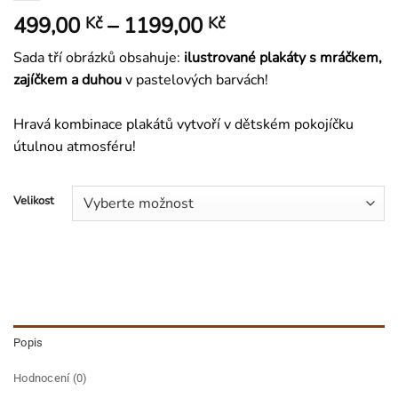
Rozpětí
499,00
–
1199,00
Kč
Kč
cen:
Sada tří obrázků obsahuje:
ilustrované
plakáty s mráčkem,
499,00 Kč
zajíčkem a duhou
v pastelových barvách!
až
1199,00 Kč
Hravá kombinace plakátů vytvoří v dětském pokojíčku
útulnou atmosféru!
Velikost
Popis
Hodnocení (0)