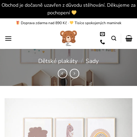
Obchod je dočasně uzavřen z důvodu stěhování. Děkujeme za
pochopení
Skrýt
Přeskočit
Doprava zdarma nad 890 Kč
·
Tisíce spokojených maminek
na
obsah
Dětské plakáty
/
Sady