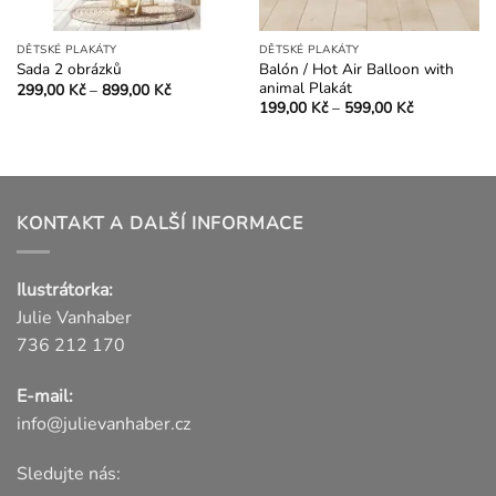
DĚTSKÉ PLAKÁTY
DĚTSKÉ PLAKÁTY
Balón / Hot Air Balloon with
Sada 2 obrázků
animal Plakát
Rozpětí
299,00
Kč
–
899,00
Kč
cen:
Rozpětí
Tento
199,00
Kč
–
599,00
Kč
299,00 Kč
cen:
Tento
produkt
až
199,00 Kč
899,00 Kč
produkt
až
má
599,00 Kč
má
více
více
variant.
variant.
KONTAKT A DALŠÍ INFORMACE
Možnosti
Možnosti
lze
lze
vybrat
Ilustrátorka:
vybrat
na
na
Julie Vanhaber
stránce
stránce
produktu
736 212 170
produktu
E-mail:
info@julievanhaber.cz
Sledujte nás: