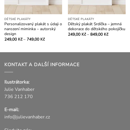
DĚTSKÉ PLAKÁTY
DĚTSKÉ PLAKÁTY
Personalizovaný plakát s údaji o
Dětský plakát Srdíčka – jemná
narození miminka – autorský
dekorace do dětského pokojíčku
design
Rozpětí
249,00
Kč
–
849,00
Kč
cen:
Rozpětí
Tento
249,00
Kč
–
749,00
Kč
249,00 Kč
cen:
Tento
produkt
až
249,00 Kč
849,00 Kč
produkt
až
má
749,00 Kč
má
více
více
variant.
KONTAKT A DALŠÍ INFORMACE
variant.
Možnosti
Možnosti
lze
lze
Ilustrátorka:
vybrat
vybrat
na
Julie Vanhaber
na
stránce
736 212 170
stránce
produktu
produktu
E-mail:
info@julievanhaber.cz