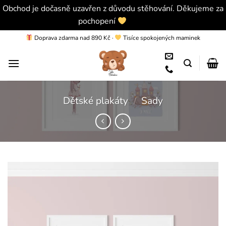
Obchod je dočasně uzavřen z důvodu stěhování. Děkujeme za
pochopení
Skrýt
Přeskočit
Doprava zdarma nad 890 Kč
·
Tisíce spokojených maminek
na
obsah
Dětské plakáty
/
Sady