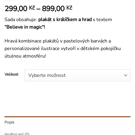
Rozpětí
299,00
–
899,00
Kč
Kč
cen:
Sada obsahuje:
plakát s králíčkem a hrad
s textem
299,00 Kč
“Believe in magic“!
až
899,00 Kč
Hravá kombinace plakátů v pastelových barvách a
personalizované ilustrace vytvoří v dětském pokojíčku
útulnou atmosféru!
Velikost
Popis
Hodnocení (0)