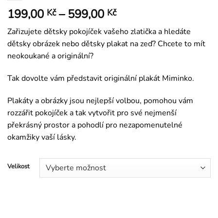
Rozpětí
199,00
–
599,00
Kč
Kč
cen:
Zařizujete dětsky pokojíček vašeho zlatička a hledáte
199,00 Kč
dětsky obrázek nebo dětsky plakat na zeď? Chcete to mít
až
neokoukané a originální?
599,00 Kč
Tak dovolte vám představit originální plakát Miminko.
Plakáty a obrázky jsou nejlepší volbou, pomohou vám
rozzářit pokojíček a tak vytvořit pro své nejmenší
překrásný prostor a pohodlí pro nezapomenutelné
okamžiky vaší lásky.
Velikost