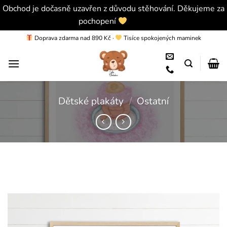
Obchod je dočasně uzavřen z důvodu stěhování. Děkujeme za
pochopení
Skrýt
Přeskočit
Doprava zdarma nad 890 Kč
·
Tisíce spokojených maminek
na
obsah
Dětské plakáty
/
Ostatní