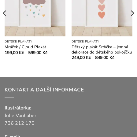
DĚTSKÉ PLAKÁTY
DĚTSKÉ PLAKÁTY
Dětský plakát Srdíčka – jemná
Mráček / Cloud Plakát
dekorace do dětského pokojíčku
Rozpětí
199,00
Kč
–
599,00
Kč
cen:
Rozpětí
Tento
249,00
Kč
–
849,00
Kč
199,00 Kč
cen:
Tento
produkt
až
249,00 Kč
599,00 Kč
produkt
až
má
849,00 Kč
má
více
více
variant.
variant.
KONTAKT A DALŠÍ INFORMACE
Možnosti
Možnosti
lze
lze
vybrat
Ilustrátorka:
vybrat
na
na
Julie Vanhaber
stránce
stránce
produktu
736 212 170
produktu