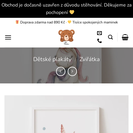
Obchod je dočasně uzavřen z důvodu stěhování. Děkujeme za
pochopení
Skrýt
Přeskočit
Doprava zdarma nad 890 Kč
·
Tisíce spokojených maminek
na
obsah
Dětské plakáty
/
Zviřátka