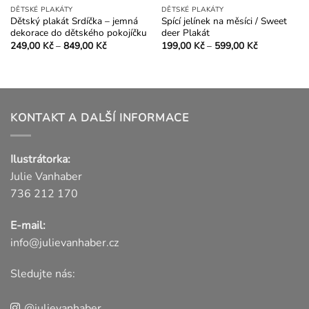
DĚTSKÉ PLAKÁTY
DĚTSKÉ PLAKÁTY
Dětský plakát Srdíčka – jemná
Spící jelínek na měsíci / Sweet
dekorace do dětského pokojíčku
deer Plakát
Rozpětí
Rozpětí
249,00
Kč
–
849,00
Kč
199,00
Kč
–
599,00
Kč
č
cen:
cen:
Tento
Tento
249,00 Kč
199,00 Kč
Kč
produkt
produkt
až
až
849,00 Kč
599,00 Kč
má
má
více
více
variant.
variant.
KONTAKT A DALŠÍ INFORMACE
Možnosti
Možnosti
lze
lze
Ilustrátorka:
vybrat
vybrat
na
na
Julie Vanhaber
stránce
stránce
736 212 170
produktu
produktu
E-mail:
info@julievanhaber.cz
Sledujte nás:
@julievanhaber