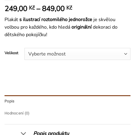
Rozpětí
249,00
–
849,00
Kč
Kč
cen:
Plakát
s ilustrací roztomilého jednorožce
je skvělou
249,00 Kč
volbou pro každého, kdo hledá
originální
dekoraci do
až
dětského pokojíčku!
849,00 Kč
Velikost
Popis
Hodnocení (0)
Popis produktu