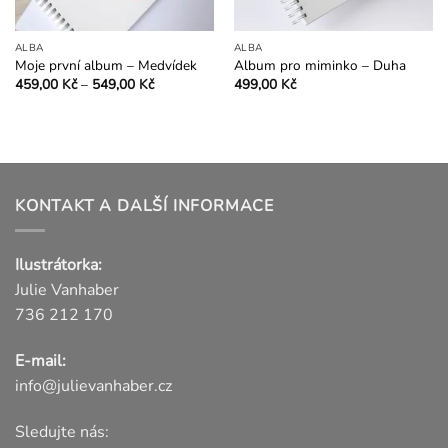
ALBA
ALBA
Moje první album – Medvídek
Album pro miminko – Duha
Rozpětí
459,00
Kč
–
549,00
Kč
499,00
Kč
cen:
Tento
459,00 Kč
produkt
až
549,00 Kč
má
více
variant.
KONTAKT A DALŠÍ INFORMACE
Možnosti
lze
vybrat
Ilustrátorka:
na
Julie Vanhaber
stránce
produktu
736 212 170
E-mail:
info@julievanhaber.cz
Sledujte nás: