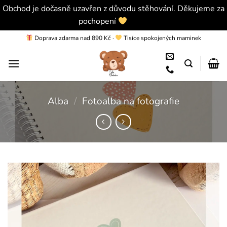
Obchod je dočasně uzavřen z důvodu stěhování. Děkujeme za
pochopení
Skrýt
Přeskočit
Doprava zdarma nad 890 Kč
·
Tisíce spokojených maminek
na
obsah
Alba
/
Fotoalba na fotografie