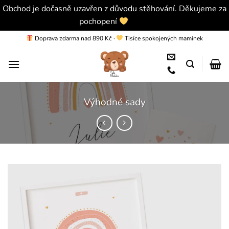
Obchod je dočasně uzavřen z důvodu stěhování. Děkujeme za
pochopení
Skrýt
Přeskočit
Doprava zdarma nad 890 Kč
·
Tisíce spokojených maminek
na
obsah
Výhodné sady