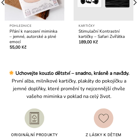
KARTIČKY
ZÁLOŽKY DO KNIHY
Kontrastní kartičky –
Záložka do knihy Les –
Zvířátka
stylová ilustrace pro
knihomoly a milovníky
289,00
Kč
čtení
35,00
Kč
Uchovejte kouzlo dětství – snadno, krásně a navždy.
První alba, milníkové kartičky, plakáty do pokojíčku a
jemné doplňky, které promění ty nejcennější chvíle
vašeho miminka v poklad na celý život.
ORIGINÁLNÍ PRODUKTY
Z LÁSKY K DĚTEM