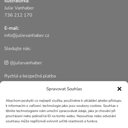
Ilustrátorka:
Julie Vanhaber
736 212 170
E-mail:
info@julievanhaber.cz
Sledujte nás:
@julievanhaber
Rychlá a bezpečná platba
Spravovat Souhlas
Abychom poskytli co nejlepší služby, používáme k ukládání a/nebo přístupu
k informacím o zařízení, technologie jako jsou soubory cookies. Souhlas s
těmito technologiemi nám umožní zpracovávat údaje, jako je chování při
Nakupování ▾
procházení nebo jedinečná ID na tomto webu. Nesouhlas nebo odvolání
souhlasu může nepříznivě ovlivnit určité vlastnosti a funkce.
O nás ▾